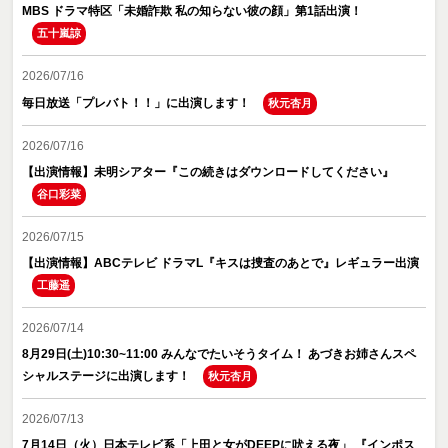
MBS ドラマ特区「未婚詐欺 私の知らない彼の顔」第1話出演！
五十嵐諒
2026/07/16
毎日放送「プレバト！！」に出演します！
秋元杏月
2026/07/16
【出演情報】未明シアター『この続きはダウンロードしてください』
谷口彩菜
2026/07/15
【出演情報】ABCテレビ ドラマL『キスは捜査のあとで』レギュラー出演
工藤遥
2026/07/14
8月29日(土)10:30~11:00 みんなでたいそうタイム！ あづきお姉さんスペ
シャルステージに出演します！
秋元杏月
2026/07/13
7月14日（火）日本テレビ系「上田と女がDEEPに吠える夜」 『インポス