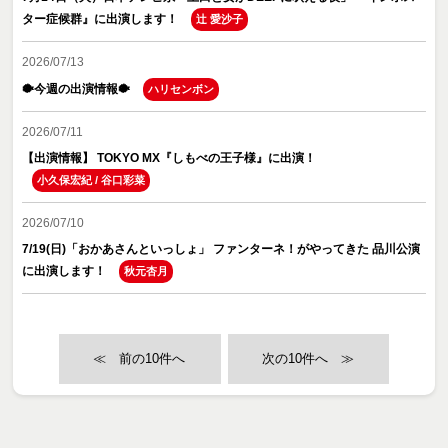
ター症候群』に出演します！
辻 愛沙子
2026/07/13
🐡今週の出演情報🐡
ハリセンボン
2026/07/11
【出演情報】 TOKYO MX『しもべの王子様』に出演！
小久保宏紀
/
谷口彩菜
2026/07/10
7/19(日)「おかあさんといっしょ」 ファンターネ！がやってきた 品川公演
に出演します！
秋元杏月
≪
≫