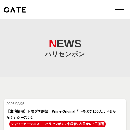
NEWS
ハリセンボン
2026/08/05
【出演情報】トモダチ解禁！Prime Original『トモダチ100人よべるか
な？』シーズン2
シャワーカーテニスト
/
ハリセンボン
/
中塚智
/
友田オレ
/
工藤遥