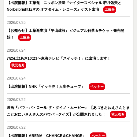
【出演情報】工藤遥 ニッポン放送『ナイタースペシャル 若月佑美と
Norbelbrightねぎの オフタイム・レコーズ』ゲスト出演
工藤遥
2026/07/25
【お知らせ】工藤遥主演『平山建設』ビジュアル解禁＆チケット発売開
始！
工藤遥
2026/07/24
7/25(土)あさ10:23〜東海テレビ「スイッチ！」に出演します！
秋元杏月
2026/07/24
【出演情報】NHK「イッキ見！人生チューブ」
ベッキー
2026/07/22
映画『パウ・パトロール ザ・ダイノ・ムービー』 【あづきおねえさんとま
ことおにいさんさんのパウパトクイズ】が公開されました！
秋元杏月
2026/07/22
【出演情報】ABEMA「CHANCE＆CHANGE」
ベッキー