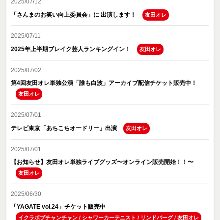
2025/07/12
「さんまのお笑い向上委員会」に 出演します！
友田オレ
2025/07/11
2025年上半期ブレイク芸人ランキングイン！
友田オレ
2025/07/02
第4回友田オレ単独公演「誰も白波」アーカイブ配信チケット販売中！
友田オレ
2025/07/01
テレビ東京「あちこちオードリー」出演
友田オレ
2025/07/01
【お知らせ】友田オレ単独ライブグッズ〜オンライン販売開始！！〜
友田オレ
2025/06/30
「YAGATE vol.24」チケット販売中
イクラボブチャンチャン
/
シャワーカーテニスト
/
リンドバーグ
/
友田オレ