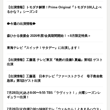
【出演情報】トモダチ解禁！Prime Original『トモダチ100人よべ
るかな？』シーズン2
🐡今週の出演情報🐡
森ひかる後援会 2026年度/会員期間開始！＜8月限定特典＞
東海テレビ『スイッチ！サタデー』に出演します！
【出演情報】工藤遥 テレビ東京『晩酌の流儀5 夏編』第9話 ゲスト
出演
【出演情報】工藤遥 日本テレビ『ファーストクライ 母子救命救
急班』第5話ゲスト出演
7月28日(火)あさ8:00〜9:55 TBS「ラヴィット！」火曜シーズンレ
ギュラー出演！
7月28日(火)午後7:00〜NHKEテレ「ウェルカム！よきまるハウス」