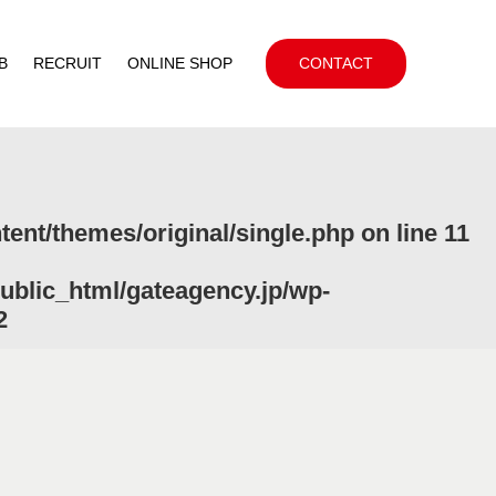
B
RECRUIT
ONLINE SHOP
CONTACT
ent/themes/original/single.php
on line
11
ublic_html/gateagency.jp/wp-
2