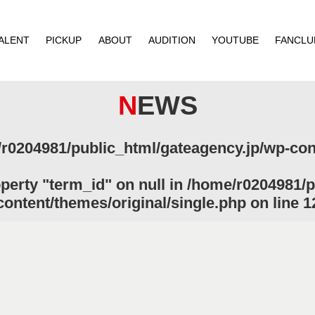
ALENT
PICKUP
ABOUT
AUDITION
YOUTUBE
FANCLU
NEWS
r0204981/public_html/gateagency.jp/wp-cont
operty "term_id" on null in
/home/r0204981/p
content/themes/original/single.php
on line
1