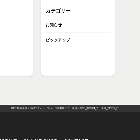
カテゴリー
お知らせ
ピックアップ
GATE株式会社
>
TALENT
>
トップページ非掲載
>
五十嵐諒
>
LINE_ALBUM_五十嵐諒_241217_2