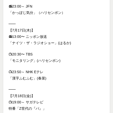
📻23:00～ JFN
「かっぽじ気分」（ハリセンボン）
━━
【7月17日(木)】
📻13:00〜 ニッポン放送
「ナイツ・ザ・ラジオショー」(はるか)
📺20:30〜 TBS
「モニタリング」(ハリセンボン)
📺23:50～ NHK Eテレ
「漢字ふむふむ」(春菜)
━━
【7月18日(金)】
📺19:00～ サガテレビ
特番「Z世代の『パ』」