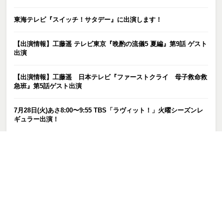
東海テレビ『スイッチ！サタデー』に出演します！
【出演情報】工藤遥 テレビ東京『晩酌の流儀5 夏編』第9話 ゲスト
出演
【出演情報】工藤遥 日本テレビ『ファーストクライ 母子救命救
急班』第5話ゲスト出演
7月28日(火)あさ8:00〜9:55 TBS「ラヴィット！」火曜シーズンレ
ギュラー出演！
7月28日(火)午後7:00〜NHKEテレ「ウェルカム！よきまるハウス」
に出演します！
カテゴリー