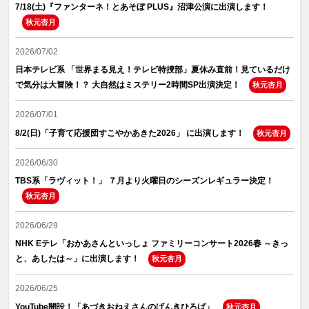
7/18(土)『ファンターネ！とあそぼ PLUS』沼津公演に出演します！
秋元杏月
2026/07/02
日本テレビ系 「世界まる見え！テレビ特捜部」夏休み直前！見ているだけ
で気分は大冒険！？ 大自然はミステリー2時間SP出演決定！
秋元杏月
2026/07/01
8/2(日)「子育て応援団すこやかあきた2026」 に出演します！
秋元杏月
2026/06/30
TBS系「ラヴィット！」 ７月より火曜日のシーズンレギュラー決定！
秋元杏月
2026/06/29
NHK Eテレ「おかあさんといっしょ ファミリーコンサート2026春 ～きっ
と、あしたは～」に出演します！
秋元杏月
2026/06/25
YouTube開設！「あづきおねえさんのげんきひろば」
秋元杏月