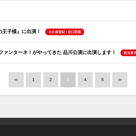
べの王子様』に出演！
小久保宏紀
/
谷口彩菜
」 ファンターネ！がやってきた 品川公演に出演します！
秋元杏
≪
1
2
3
4
5
≫