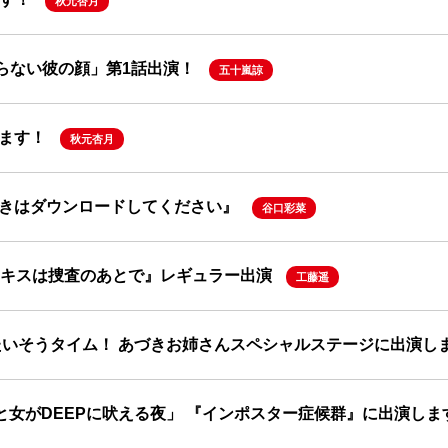
秋元杏月
知らない彼の顔」第1話出演！
五十嵐諒
ます！
秋元杏月
きはダウンロードしてください』
谷口彩菜
『キスは捜査のあとで』レギュラー出演
工藤遥
 みんなでたいそうタイム！ あづきお姉さんスペシャルステージに出演し
と女がDEEPに吠える夜」 『インポスター症候群』に出演しま