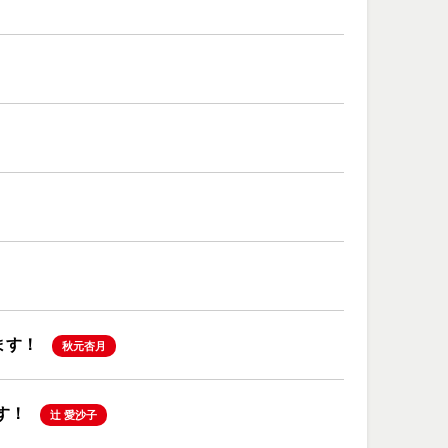
ます！
秋元杏月
す！
辻 愛沙子