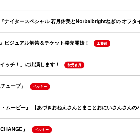
イタースペシャル 若月佑美とNorbelbrightねぎの オ
』ビジュアル解禁＆チケット発売開始！
工藤遥
ビ「スイッチ！」に出演します！
秋元杏月
生チューブ」
ベッキー
ノ・ムービー』 【あづきおねえさんとまことおにいさんさんの
CHANGE」
ベッキー