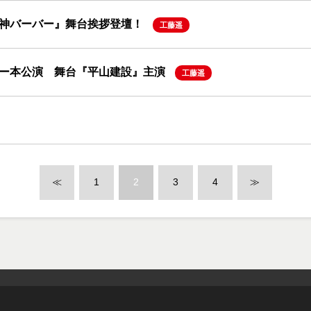
神バーバー』舞台挨拶登壇！
工藤遥
ー本公演 舞台『平山建設』主演
工藤遥
≪
1
2
3
4
≫