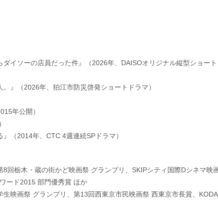
ダイソーの店員だった件』（2026年、DAISOオリジナル縦型ショート
。』（2026年、狛江市防災啓発ショートドラマ）
015年公開）
）
（2014年、CTC 4週連続SPドラマ）
8回栃木・蔵の街かど映画祭 グランプリ、SKIPシティ国際Dシネマ映
ワード2015 部門優秀賞 ほか
学生映画祭 グランプリ、第13回西東京市民映画祭 西東京市長賞、KODA