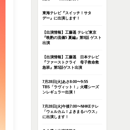
東海テレビ『スイッチ！サタ
デー』に出演します！
【出演情報】工藤遥 テレビ東京
『晩酌の流儀5 夏編』第9話 ゲスト
出演
【出演情報】工藤遥 日本テレビ
『ファーストクライ 母子救命救
急班』第5話ゲスト出演
7月28日(火)あさ8:00〜9:55
TBS「ラヴィット！」火曜シーズ
ンレギュラー出演！
7月28日(火)午後7:00〜NHKEテレ
「ウェルカム！よきまるハウス」
に出演します！