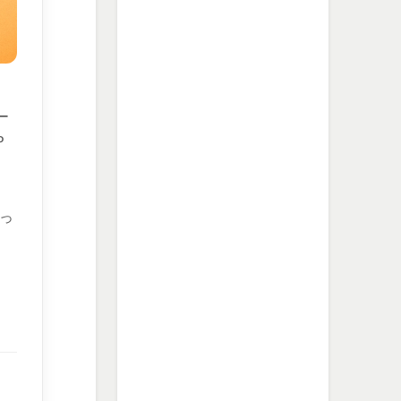
ー
P
っ