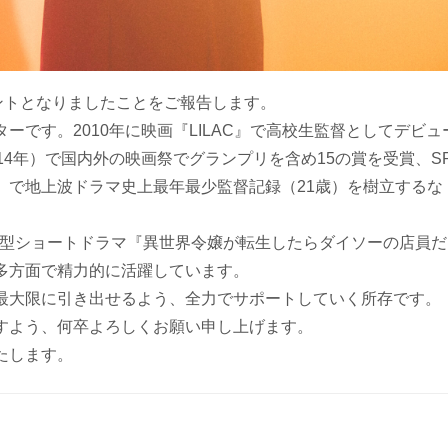
ントとなりましたことをご報告します。
ーです。2010年に映画『LILAC』で高校生監督としてデビュ
14年）で国内外の映画祭でグランプリを含め15の賞を受賞、S
』で地上波ドラマ史上最年最少監督記録（21歳）を樹立するな
初の縦型ショートドラマ『異世界令嬢が転生したらダイソーの店員だ
多方面で精力的に活躍しています。
最大限に引き出せるよう、全力でサポートしていく所存です。
すよう、何卒よろしくお願い申し上げます。
たします。