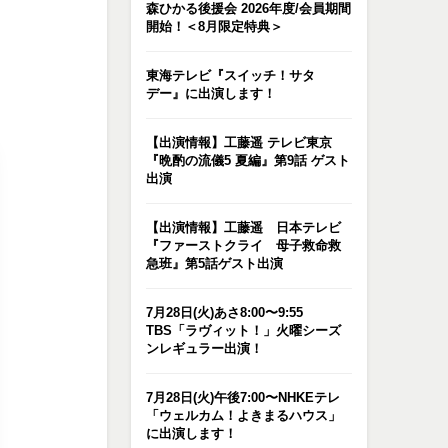
森ひかる後援会 2026年度/会員期間
開始！＜8月限定特典＞
東海テレビ『スイッチ！サタ
デー』に出演します！
【出演情報】工藤遥 テレビ東京
『晩酌の流儀5 夏編』第9話 ゲスト
出演
【出演情報】工藤遥 日本テレビ
『ファーストクライ 母子救命救
急班』第5話ゲスト出演
7月28日(火)あさ8:00〜9:55
TBS「ラヴィット！」火曜シーズ
ンレギュラー出演！
7月28日(火)午後7:00〜NHKEテレ
「ウェルカム！よきまるハウス」
に出演します！