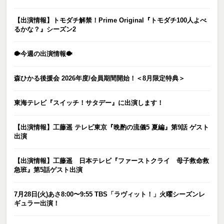
【出演情報】トモダチ解禁！Prime Original『トモダチ100人よべ
るかな？』シーズン2
🐡今週の出演情報🐡
森ひかる後援会 2026年度/会員期間開始！＜8月限定特典＞
東海テレビ『スイッチ！サタデー』に出演します！
【出演情報】工藤遥 テレビ東京『晩酌の流儀5 夏編』第9話 ゲスト
出演
【出演情報】工藤遥 日本テレビ『ファーストクライ 母子救命救
急班』第5話ゲスト出演
7月28日(火)あさ8:00〜9:55 TBS「ラヴィット！」火曜シーズンレ
ギュラー出演！