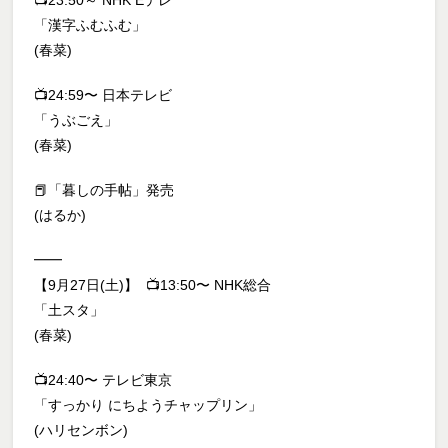
📺23:50～ NHK Eテレ
「漢字ふむふむ」
(春菜)
📺24:59〜 日本テレビ
「うぶごえ」
(春菜)
📕「暮しの手帖」発売
(はるか)
━━
【9月27日(土)】 📺13:50〜 NHK総合
「土スタ」
(春菜)
📺24:40〜 テレビ東京
「すっかり にちようチャップリン」
(ハリセンボン)