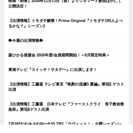
映画『刺青』2026年11月13日（金）よりシネマート新宿ほかにて
公開決定！
【出演情報】トモダチ解禁！Prime Original『トモダチ100人よべ
るかな？』シーズン2
🐡今週の出演情報🐡
森ひかる後援会 2026年度/会員期間開始！＜8月限定特典＞
東海テレビ『スイッチ！サタデー』に出演します！
【出演情報】工藤遥 テレビ東京『晩酌の流儀5 夏編』第9話 ゲスト
出演
【出演情報】工藤遥 日本テレビ『ファーストクライ 母子救命救
急班』第5話ゲスト出演
7月28日(火)あさ8:00〜9:55 TBS「ラヴィット！」火曜シーズンレ
ギュラー出演！