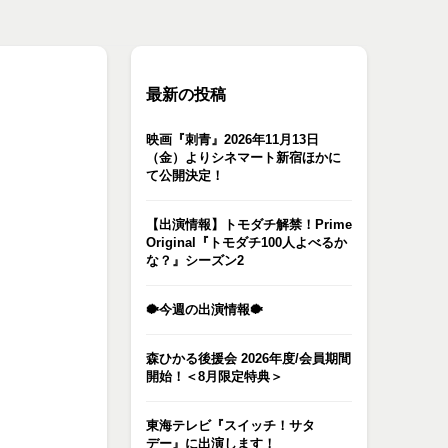
最新の投稿
映画『刺青』2026年11月13日
（金）よりシネマート新宿ほかに
て公開決定！
【出演情報】トモダチ解禁！Prime
Original『トモダチ100人よべるか
な？』シーズン2
🐡今週の出演情報🐡
森ひかる後援会 2026年度/会員期間
開始！＜8月限定特典＞
東海テレビ『スイッチ！サタ
デー』に出演します！