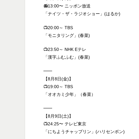
📻13:00〜 ニッポン放送
「ナイツ・ザ・ラジオショー」(はるか)
📺20:00～ TBS
「モニタリング」(春菜)
📺23:50～ NHK Eテレ
「漢字ふむふむ」(春菜)
━━
【8月8日(金)】
📺19:00～ TBS
「オオカミ少年」（春菜）
━━
【8月9日(土)】
📺24:25〜 テレビ東京
「にちようチャップリン」(ハリセンボン)