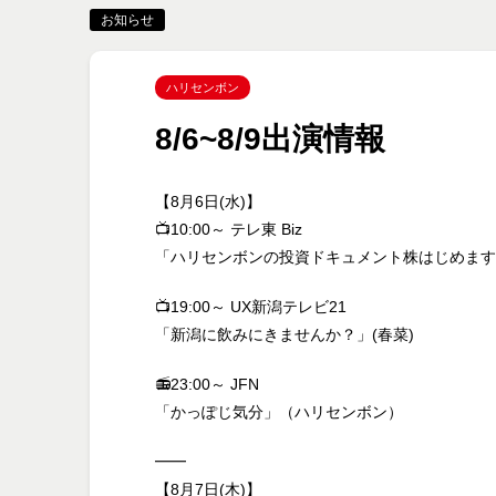
お知らせ
ハリセンボン
8/6~8/9出演情報
【8月6日(水)】
📺10:00～ テレ東 Biz
「ハリセンボンの投資ドキュメント株はじめます
📺19:00～ UX新潟テレビ21
「新潟に飲みにきませんか？」(春菜)
📻23:00～ JFN
「かっぽじ気分」（ハリセンボン）
━━
【8月7日(木)】