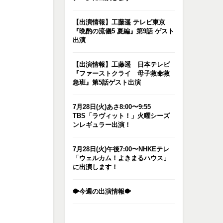
【出演情報】工藤遥 テレビ東京
『晩酌の流儀5 夏編』第9話 ゲスト
出演
【出演情報】工藤遥 日本テレビ
『ファーストクライ 母子救命救
急班』第5話ゲスト出演
7月28日(火)あさ8:00〜9:55
TBS「ラヴィット！」火曜シーズ
ンレギュラー出演！
7月28日(火)午後7:00〜NHKEテレ
「ウェルカム！よきまるハウス」
に出演します！
🐡今週の出演情報🐡