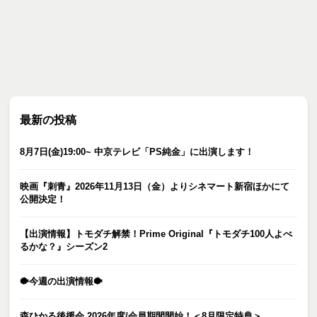
最新の投稿
8月7日(金)19:00~ 中京テレビ「PS純金」に出演します！
映画『刺青』2026年11月13日（金）よりシネマート新宿ほかにて
公開決定！
【出演情報】トモダチ解禁！Prime Original『トモダチ100人よべ
るかな？』シーズン2
🐡今週の出演情報🐡
森ひかる後援会 2026年度/会員期間開始！＜8月限定特典＞