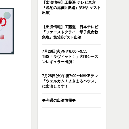
【出演情報】工藤遥 テレビ東京
『晩酌の流儀5 夏編』第9話 ゲスト
出演
【出演情報】工藤遥 日本テレビ
『ファーストクライ 母子救命救
急班』第5話ゲスト出演
7月28日(火)あさ8:00〜9:55
TBS「ラヴィット！」火曜シーズ
ンレギュラー出演！
7月28日(火)午後7:00〜NHKEテレ
「ウェルカム！よきまるハウス」
に出演します！
🐡今週の出演情報🐡