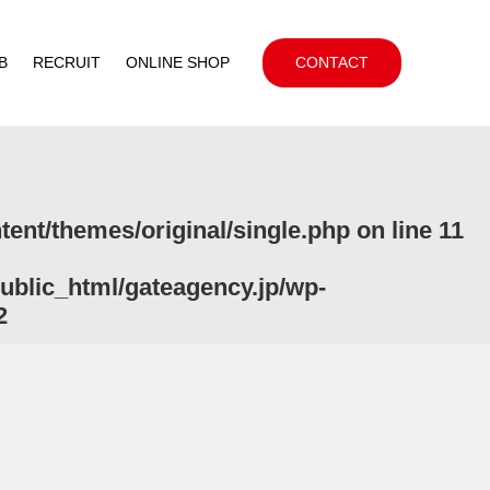
B
RECRUIT
ONLINE SHOP
CONTACT
ent/themes/original/single.php
on line
11
ublic_html/gateagency.jp/wp-
2