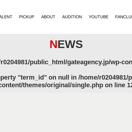
ALENT
PICKUP
ABOUT
AUDITION
YOUTUBE
FANCLU
NEWS
r0204981/public_html/gateagency.jp/wp-cont
operty "term_id" on null in
/home/r0204981/p
content/themes/original/single.php
on line
1