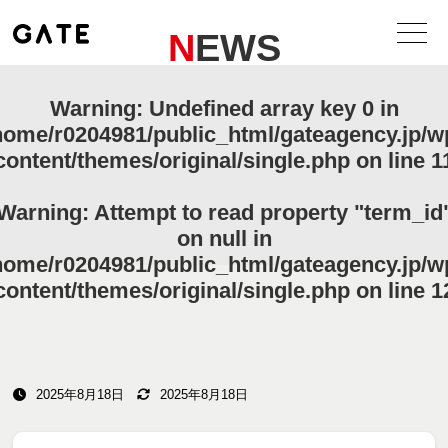
NEWS
Warning
: Undefined array key 0 in
home/r0204981/public_html/gateagency.jp/w
content/themes/original/single.php
on line
1
Warning
: Attempt to read property "term_id
on null in
home/r0204981/public_html/gateagency.jp/w
content/themes/original/single.php
on line
1
2025年8月18日
2025年8月18日