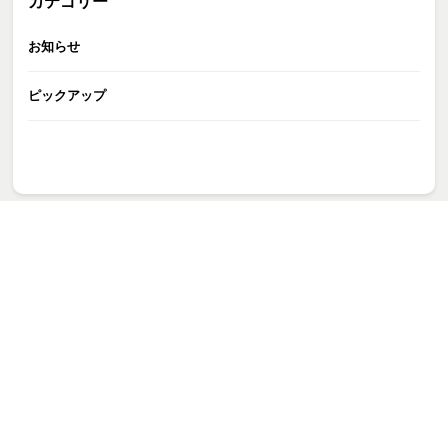
カテゴリー
お知らせ
ピックアップ
GATE株式会社
>
[YTサムネ_0815]谷口vs岡田(#050①)