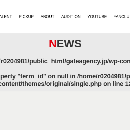
ALENT
PICKUP
ABOUT
AUDITION
YOUTUBE
FANCLU
NEWS
r0204981/public_html/gateagency.jp/wp-cont
operty "term_id" on null in
/home/r0204981/p
content/themes/original/single.php
on line
1