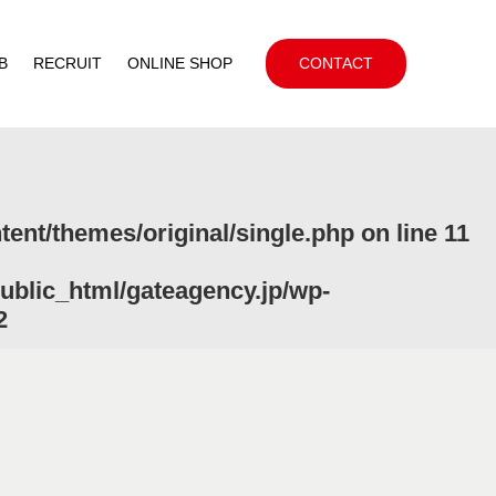
B
RECRUIT
ONLINE SHOP
CONTACT
ent/themes/original/single.php
on line
11
ublic_html/gateagency.jp/wp-
2