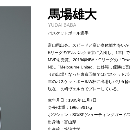
馬場雄大
YUDAI BABA
バスケットボール選手
富山県出身。スピードと高い身体能力をいか
Bリーグのアルバルク東京に入団し、1年目
MVPを受賞。2019年NBA・Gリーグの「Tex
NBL「Melbourne United」に移籍し
りの出場となった東京五輪ではバスケットボ
年のバスケットボールW杯に出場しパリ五輪の
現在、長崎ヴェルカでプレーしている。
生年月日：1995年11月7日
身長/体重：196cm/91kg
ポジション：SG/SF(シューティングガード/
出身地：富山県
出身校：筑波大学