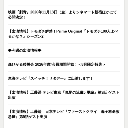
映画『刺青』2026年11月13日（金）よりシネマート新宿ほかにて
公開決定！
【出演情報】トモダチ解禁！Prime Original『トモダチ100人よべ
るかな？』シーズン2
🐡今週の出演情報🐡
森ひかる後援会 2026年度/会員期間開始！＜8月限定特典＞
東海テレビ『スイッチ！サタデー』に出演します！
【出演情報】工藤遥 テレビ東京『晩酌の流儀5 夏編』第9話 ゲスト
出演
【出演情報】工藤遥 日本テレビ『ファーストクライ 母子救命救
急班』第5話ゲスト出演