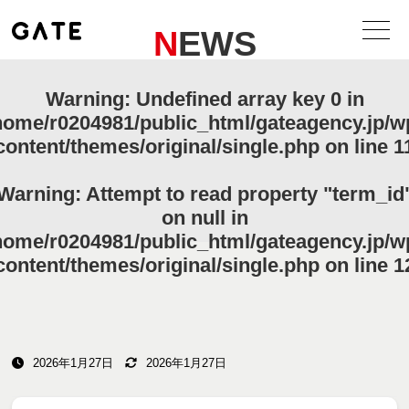
NEWS
Warning
: Undefined array key 0 in
home/r0204981/public_html/gateagency.jp/w
content/themes/original/single.php
on line
1
Warning
: Attempt to read property "term_id
on null in
home/r0204981/public_html/gateagency.jp/w
content/themes/original/single.php
on line
1
2026年1月27日
2026年1月27日