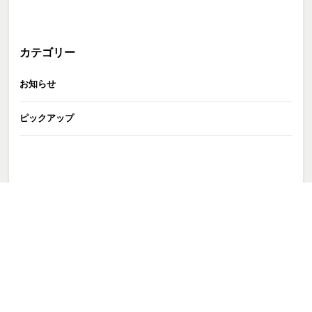
カテゴリー
お知らせ
ピックアップ
GATE株式会社
>
TALENT
>
SCENARIO WRITER
>
森下 佳子
>
森下先生ステッカーjpg