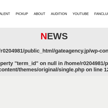
ALENT
PICKUP
ABOUT
AUDITION
YOUTUBE
FANCLU
NEWS
r0204981/public_html/gateagency.jp/wp-cont
operty "term_id" on null in
/home/r0204981/p
content/themes/original/single.php
on line
1