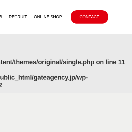
B
RECRUIT
ONLINE SHOP
CONTACT
ent/themes/original/single.php
on line
11
ublic_html/gateagency.jp/wp-
2