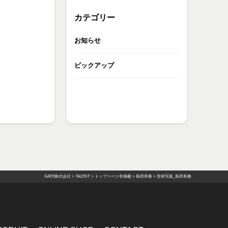
カテゴリー
お知らせ
ピックアップ
GATE株式会社
>
TALENT
>
トップページ非掲載
>
島田和奏
>
宣材写真_島田和奏