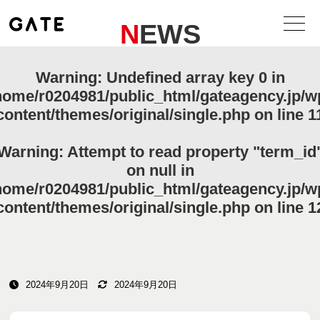
NEWS
Warning
: Undefined array key 0 in
home/r0204981/public_html/gateagency.jp/w
content/themes/original/single.php
on line
1
Warning
: Attempt to read property "term_id
on null in
home/r0204981/public_html/gateagency.jp/w
content/themes/original/single.php
on line
1
2024年9月20日
2024年9月20日