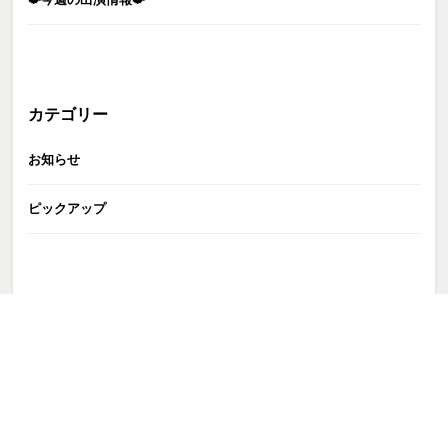
カテゴリー
お知らせ
ピックアップ
GATE株式会社
>
TALENT
>
トップページ非掲載
>
中塚智
>
LINE_ALBUM_230506_9-2