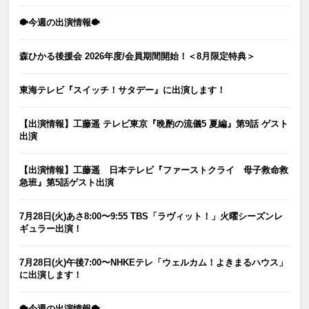
🐡今週の出演情報🐡
森ひかる後援会 2026年度/会員期間開始！＜8月限定特典＞
東海テレビ『スイッチ！サタデー』に出演します！
【出演情報】工藤遥 テレビ東京『晩酌の流儀5 夏編』第9話 ゲスト
出演
【出演情報】工藤遥 日本テレビ『ファーストクライ 母子救命救
急班』第5話ゲスト出演
7月28日(火)あさ8:00〜9:55 TBS「ラヴィット！」火曜シーズンレ
ギュラー出演！
7月28日(火)午後7:00〜NHKEテレ「ウェルカム！よきまるハウス」
に出演します！
🐡今週の出演情報🐡