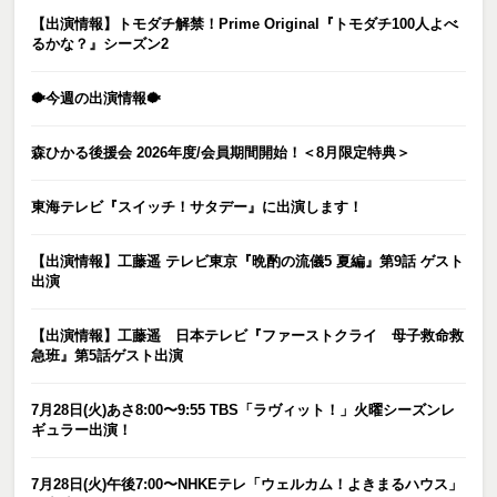
【出演情報】トモダチ解禁！Prime Original『トモダチ100人よべ
るかな？』シーズン2
🐡今週の出演情報🐡
森ひかる後援会 2026年度/会員期間開始！＜8月限定特典＞
東海テレビ『スイッチ！サタデー』に出演します！
【出演情報】工藤遥 テレビ東京『晩酌の流儀5 夏編』第9話 ゲスト
出演
【出演情報】工藤遥 日本テレビ『ファーストクライ 母子救命救
急班』第5話ゲスト出演
7月28日(火)あさ8:00〜9:55 TBS「ラヴィット！」火曜シーズンレ
ギュラー出演！
7月28日(火)午後7:00〜NHKEテレ「ウェルカム！よきまるハウス」