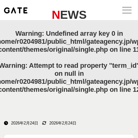
NEWS
Warning
: Undefined array key 0 in
home/r0204981/public_html/gateagency.jp/w
content/themes/original/single.php
on line
1
Warning
: Attempt to read property "term_id
on null in
home/r0204981/public_html/gateagency.jp/w
content/themes/original/single.php
on line
1
2026年2月24日
2026年2月24日