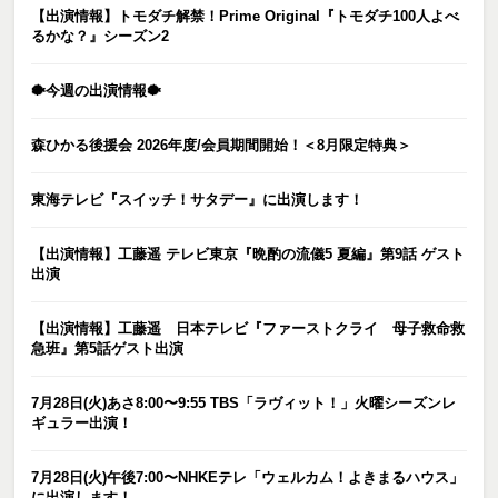
【出演情報】トモダチ解禁！Prime Original『トモダチ100人よべ
るかな？』シーズン2
🐡今週の出演情報🐡
森ひかる後援会 2026年度/会員期間開始！＜8月限定特典＞
東海テレビ『スイッチ！サタデー』に出演します！
【出演情報】工藤遥 テレビ東京『晩酌の流儀5 夏編』第9話 ゲスト
出演
【出演情報】工藤遥 日本テレビ『ファーストクライ 母子救命救
急班』第5話ゲスト出演
7月28日(火)あさ8:00〜9:55 TBS「ラヴィット！」火曜シーズンレ
ギュラー出演！
7月28日(火)午後7:00〜NHKEテレ「ウェルカム！よきまるハウス」
に出演します！