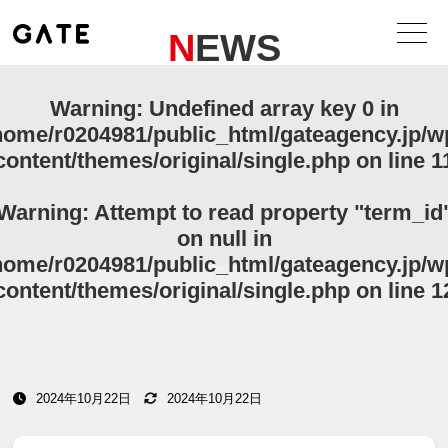
NEWS
Warning
: Undefined array key 0 in
home/r0204981/public_html/gateagency.jp/w
content/themes/original/single.php
on line
1
Warning
: Attempt to read property "term_id
on null in
home/r0204981/public_html/gateagency.jp/w
content/themes/original/single.php
on line
1
2024年10月22日
2024年10月22日