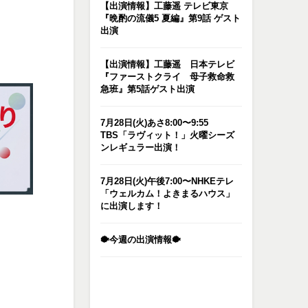
【出演情報】工藤遥 テレビ東京
『晩酌の流儀5 夏編』第9話 ゲスト
出演
【出演情報】工藤遥 日本テレビ
『ファーストクライ 母子救命救
急班』第5話ゲスト出演
7月28日(火)あさ8:00〜9:55
TBS「ラヴィット！」火曜シーズ
ンレギュラー出演！
7月28日(火)午後7:00〜NHKEテレ
「ウェルカム！よきまるハウス」
に出演します！
🐡今週の出演情報🐡