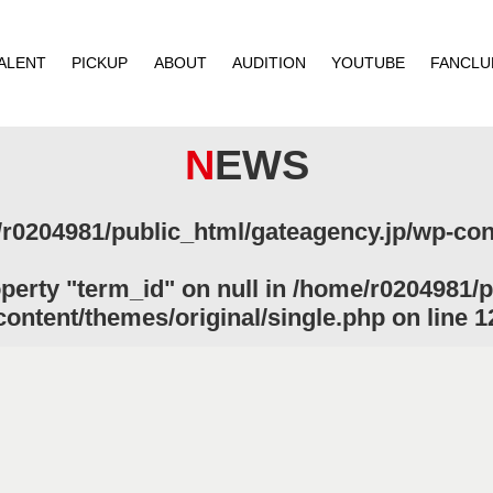
ALENT
PICKUP
ABOUT
AUDITION
YOUTUBE
FANCLU
NEWS
r0204981/public_html/gateagency.jp/wp-cont
operty "term_id" on null in
/home/r0204981/p
content/themes/original/single.php
on line
1