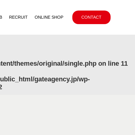
B
RECRUIT
ONLINE SHOP
CONTACT
ent/themes/original/single.php
on line
11
ublic_html/gateagency.jp/wp-
2