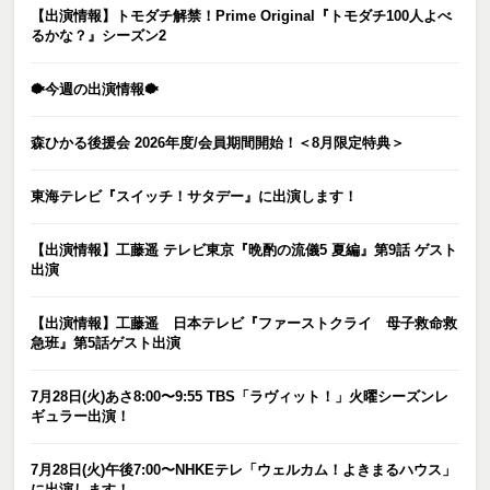
【出演情報】トモダチ解禁！Prime Original『トモダチ100人よべ
るかな？』シーズン2
🐡今週の出演情報🐡
森ひかる後援会 2026年度/会員期間開始！＜8月限定特典＞
東海テレビ『スイッチ！サタデー』に出演します！
【出演情報】工藤遥 テレビ東京『晩酌の流儀5 夏編』第9話 ゲスト
出演
【出演情報】工藤遥 日本テレビ『ファーストクライ 母子救命救
急班』第5話ゲスト出演
7月28日(火)あさ8:00〜9:55 TBS「ラヴィット！」火曜シーズンレ
ギュラー出演！
7月28日(火)午後7:00〜NHKEテレ「ウェルカム！よきまるハウス」
に出演します！