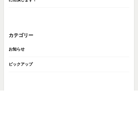
カテゴリー
お知らせ
ピックアップ
GATE株式会社
>
TALENT
>
田中希和
>
田中希和
>
DSC00116 (1)