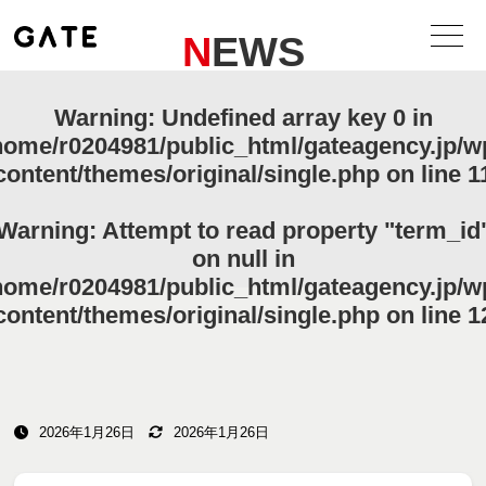
NEWS
Warning
: Undefined array key 0 in
home/r0204981/public_html/gateagency.jp/w
content/themes/original/single.php
on line
1
Warning
: Attempt to read property "term_id
on null in
home/r0204981/public_html/gateagency.jp/w
content/themes/original/single.php
on line
1
2026年1月26日
2026年1月26日