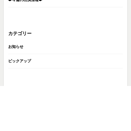
カテゴリー
お知らせ
ピックアップ
GATE株式会社
>
TALENT
>
トップページ非掲載
>
吉川慶
>
241113_226-a