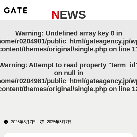
NEWS
Warning
: Undefined array key 0 in
home/r0204981/public_html/gateagency.jp/w
content/themes/original/single.php
on line
1
Warning
: Attempt to read property "term_id
on null in
home/r0204981/public_html/gateagency.jp/w
content/themes/original/single.php
on line
1
2025年3月7日
2025年3月7日