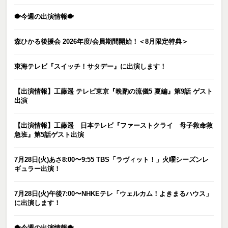
🐡今週の出演情報🐡
森ひかる後援会 2026年度/会員期間開始！＜8月限定特典＞
東海テレビ『スイッチ！サタデー』に出演します！
【出演情報】工藤遥 テレビ東京『晩酌の流儀5 夏編』第9話 ゲスト
出演
【出演情報】工藤遥 日本テレビ『ファーストクライ 母子救命救
急班』第5話ゲスト出演
7月28日(火)あさ8:00〜9:55 TBS「ラヴィット！」火曜シーズンレ
ギュラー出演！
7月28日(火)午後7:00〜NHKEテレ「ウェルカム！よきまるハウス」
に出演します！
🐡今週の出演情報🐡