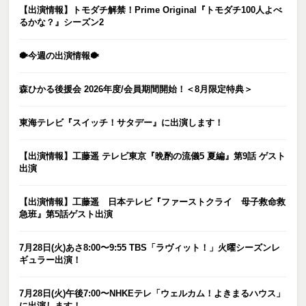
【出演情報】トモダチ解禁！Prime Original『トモダチ100人よべ
るかな？』シーズン2
🐡今週の出演情報🐡
森ひかる後援会 2026年度/会員期間開始！＜8月限定特典＞
東海テレビ『スイッチ！サタデー』に出演します！
【出演情報】工藤遥 テレビ東京『晩酌の流儀5 夏編』第9話 ゲスト
出演
【出演情報】工藤遥 日本テレビ『ファーストクライ 母子救命救
急班』第5話ゲスト出演
7月28日(火)あさ8:00〜9:55 TBS「ラヴィット！」火曜シーズンレ
ギュラー出演！
7月28日(火)午後7:00〜NHKEテレ「ウェルカム！よきまるハウス」
に出演します！