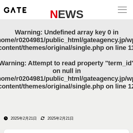
NEWS
Warning
: Undefined array key 0 in
home/r0204981/public_html/gateagency.jp/w
content/themes/original/single.php
on line
1
Warning
: Attempt to read property "term_id
on null in
home/r0204981/public_html/gateagency.jp/w
content/themes/original/single.php
on line
1
2025年2月21日
2025年2月21日