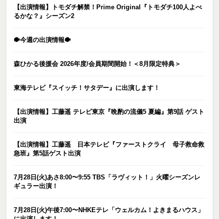
【出演情報】トモダチ解禁！Prime Original『トモダチ100人よべ
るかな？』シーズン2
🐡今週の出演情報🐡
森ひかる後援会 2026年度/会員期間開始！＜8月限定特典＞
東海テレビ『スイッチ！サタデー』に出演します！
【出演情報】工藤遥 テレビ東京『晩酌の流儀5 夏編』第9話 ゲスト
出演
【出演情報】工藤遥 日本テレビ『ファーストクライ 母子救命救
急班』第5話ゲスト出演
7月28日(火)あさ8:00〜9:55 TBS「ラヴィット！」火曜シーズンレ
ギュラー出演！
7月28日(火)午後7:00〜NHKEテレ「ウェルカム！よきまるハウス」
に出演します！