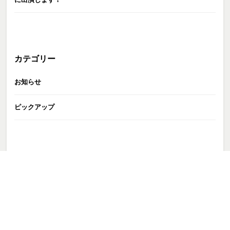
カテゴリー
お知らせ
ピックアップ
GATE株式会社
>
TALENT
>
宍戸開
>
250425_210-s