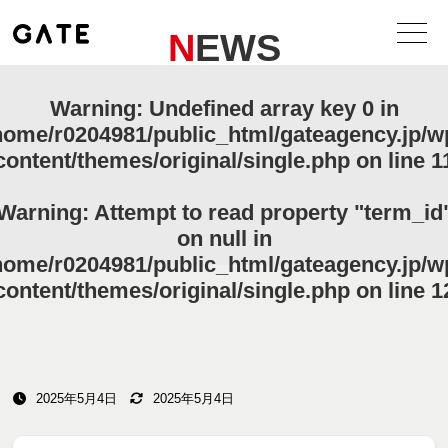
NEWS
Warning
: Undefined array key 0 in
home/r0204981/public_html/gateagency.jp/w
content/themes/original/single.php
on line
1
Warning
: Attempt to read property "term_id
on null in
home/r0204981/public_html/gateagency.jp/w
content/themes/original/single.php
on line
1
2025年5月4日
2025年5月4日