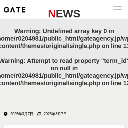
NEWS
Warning
: Undefined array key 0 in
home/r0204981/public_html/gateagency.jp/w
content/themes/original/single.php
on line
1
Warning
: Attempt to read property "term_id
on null in
home/r0204981/public_html/gateagency.jp/w
content/themes/original/single.php
on line
1
2025年3月7日
2025年3月7日