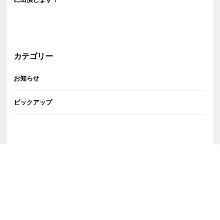
カテゴリー
お知らせ
ピックアップ
GATE株式会社
>
TALENT
>
トップページ非掲載
>
小久保宏紀
>
ok_2025-02-01_0048