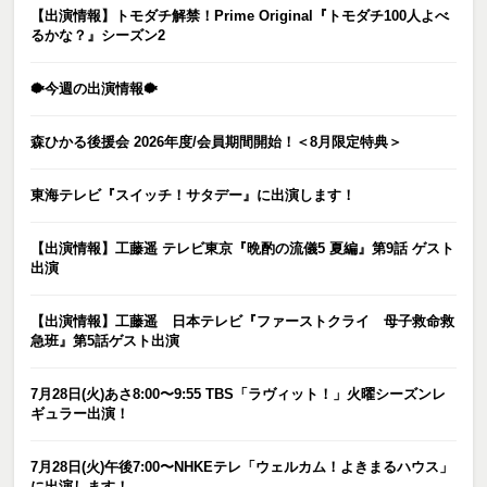
【出演情報】トモダチ解禁！Prime Original『トモダチ100人よべ
るかな？』シーズン2
🐡今週の出演情報🐡
森ひかる後援会 2026年度/会員期間開始！＜8月限定特典＞
東海テレビ『スイッチ！サタデー』に出演します！
【出演情報】工藤遥 テレビ東京『晩酌の流儀5 夏編』第9話 ゲスト
出演
【出演情報】工藤遥 日本テレビ『ファーストクライ 母子救命救
急班』第5話ゲスト出演
7月28日(火)あさ8:00〜9:55 TBS「ラヴィット！」火曜シーズンレ
ギュラー出演！
7月28日(火)午後7:00〜NHKEテレ「ウェルカム！よきまるハウス」
に出演します！