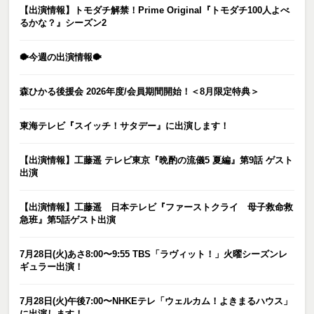
【出演情報】トモダチ解禁！Prime Original『トモダチ100人よべ
るかな？』シーズン2
🐡今週の出演情報🐡
森ひかる後援会 2026年度/会員期間開始！＜8月限定特典＞
東海テレビ『スイッチ！サタデー』に出演します！
【出演情報】工藤遥 テレビ東京『晩酌の流儀5 夏編』第9話 ゲスト
出演
【出演情報】工藤遥 日本テレビ『ファーストクライ 母子救命救
急班』第5話ゲスト出演
7月28日(火)あさ8:00〜9:55 TBS「ラヴィット！」火曜シーズンレ
ギュラー出演！
7月28日(火)午後7:00〜NHKEテレ「ウェルカム！よきまるハウス」
に出演します！