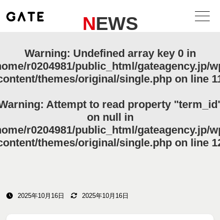
NEWS
Warning
: Undefined array key 0 in
home/r0204981/public_html/gateagency.jp/w
content/themes/original/single.php
on line
1
Warning
: Attempt to read property "term_id
on null in
home/r0204981/public_html/gateagency.jp/w
content/themes/original/single.php
on line
1
2025年10月16日
2025年10月16日