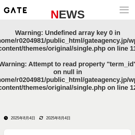
NEWS
Warning
: Undefined array key 0 in
home/r0204981/public_html/gateagency.jp/w
content/themes/original/single.php
on line
1
Warning
: Attempt to read property "term_id
on null in
home/r0204981/public_html/gateagency.jp/w
content/themes/original/single.php
on line
1
2025年8月4日
2025年8月4日