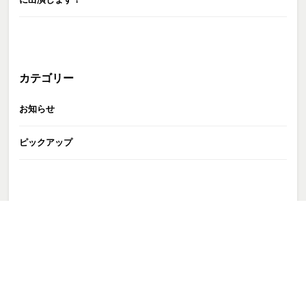
カテゴリー
お知らせ
ピックアップ
GATE株式会社
>
TALENT
>
谷口彩菜
>
谷口彩菜
>
250425_672-s