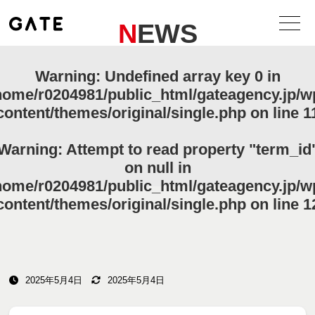
NEWS
Warning
: Undefined array key 0 in
home/r0204981/public_html/gateagency.jp/w
content/themes/original/single.php
on line
1
Warning
: Attempt to read property "term_id
on null in
home/r0204981/public_html/gateagency.jp/w
content/themes/original/single.php
on line
1
2025年5月4日
2025年5月4日