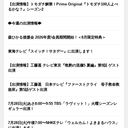
【出演情報】トモダチ解禁！Prime Original『トモダチ100人よべ
るかな？』シーズン2
🐡今週の出演情報🐡
森ひかる後援会 2026年度/会員期間開始！＜8月限定特典＞
東海テレビ『スイッチ！サタデー』に出演します！
【出演情報】工藤遥 テレビ東京『晩酌の流儀5 夏編』第9話 ゲスト
出演
【出演情報】工藤遥 日本テレビ『ファーストクライ 母子救命救
急班』第5話ゲスト出演
7月28日(火)あさ8:00〜9:55 TBS「ラヴィット！」火曜シーズンレ
ギュラー出演！
7月28日(火)午後7:00〜NHKEテレ「ウェルカム！よきまるハウス」
に出演します！