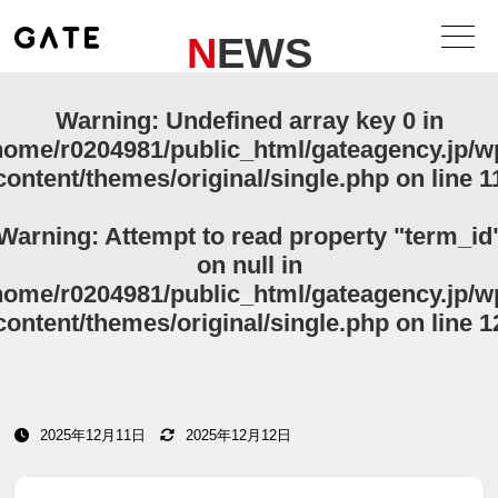
NEWS
Warning
: Undefined array key 0 in
home/r0204981/public_html/gateagency.jp/w
content/themes/original/single.php
on line
1
Warning
: Attempt to read property "term_id
on null in
home/r0204981/public_html/gateagency.jp/w
content/themes/original/single.php
on line
1
2025年12月11日
2025年12月12日