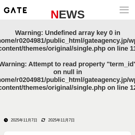
NEWS
Warning
: Undefined array key 0 in
home/r0204981/public_html/gateagency.jp/w
content/themes/original/single.php
on line
1
Warning
: Attempt to read property "term_id
on null in
home/r0204981/public_html/gateagency.jp/w
content/themes/original/single.php
on line
1
2025年11月7日
2025年11月7日