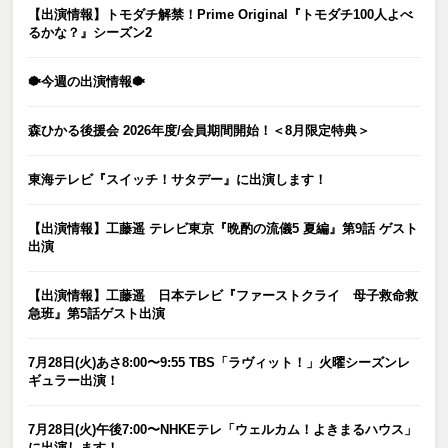
【出演情報】トモダチ解禁！Prime Original『トモダチ100人よべ
るかな？』シーズン2
🐡今週の出演情報🐡
森ひかる後援会 2026年度/会員期間開始！＜8月限定特典＞
東海テレビ『スイッチ！サタデー』に出演します！
【出演情報】工藤遥 テレビ東京『晩酌の流儀5 夏編』第9話 ゲスト
出演
【出演情報】工藤遥 日本テレビ『ファーストクライ 母子救命救
急班』第5話ゲスト出演
7月28日(火)あさ8:00〜9:55 TBS「ラヴィット！」火曜シーズンレ
ギュラー出演！
7月28日(火)午後7:00〜NHKEテレ「ウェルカム！よきまるハウス」
に出演します！