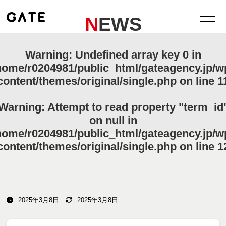
NEWS
Warning
: Undefined array key 0 in
home/r0204981/public_html/gateagency.jp/w
content/themes/original/single.php
on line
1
Warning
: Attempt to read property "term_id
on null in
home/r0204981/public_html/gateagency.jp/w
content/themes/original/single.php
on line
1
2025年3月8日
2025年3月8日