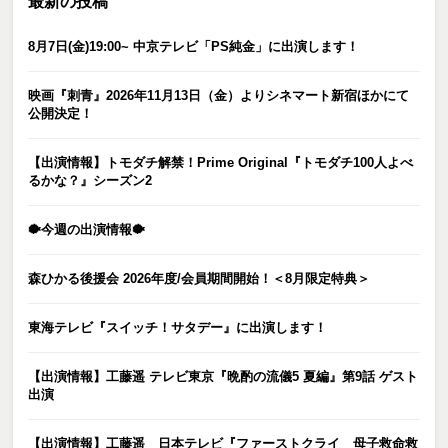
最新の投稿
8月7日(金)19:00~ 中京テレビ「PS純金」に出演します！
映画『刺青』2026年11月13日（金）よりシネマート新宿ほかにて
公開決定！
【出演情報】トモダチ解禁！Prime Original『トモダチ100人よべ
るかな？』シーズン2
🐡今週の出演情報🐡
森ひかる後援会 2026年度/会員期間開始！＜8月限定特典＞
東海テレビ『スイッチ！サタデー』に出演します！
【出演情報】工藤遥 テレビ東京『晩酌の流儀5 夏編』第9話 ゲスト
出演
【出演情報】工藤遥 日本テレビ『ファーストクライ 母子救命救