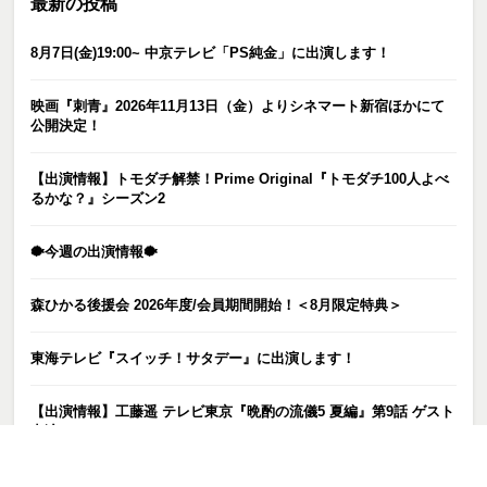
最新の投稿
8月7日(金)19:00~ 中京テレビ「PS純金」に出演します！
映画『刺青』2026年11月13日（金）よりシネマート新宿ほかにて
公開決定！
【出演情報】トモダチ解禁！Prime Original『トモダチ100人よべ
るかな？』シーズン2
🐡今週の出演情報🐡
森ひかる後援会 2026年度/会員期間開始！＜8月限定特典＞
東海テレビ『スイッチ！サタデー』に出演します！
【出演情報】工藤遥 テレビ東京『晩酌の流儀5 夏編』第9話 ゲスト
出演
【出演情報】工藤遥 日本テレビ『ファーストクライ 母子救命救