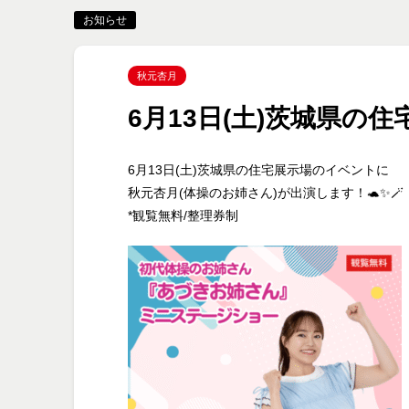
お知らせ
秋元杏月
6月13日(土)茨城県の
6月13日(土)茨城県の住宅展示場のイベントに
秋元杏月(体操のお姉さん)が出演します！🐢✨🪄
*観覧無料/整理券制