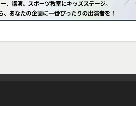
NEWS
TALENT
PICKUP
ABOUT
AUDITION
R