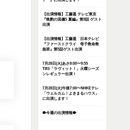
【出演情報】工藤遥 テレビ東京
『晩酌の流儀5 夏編』第9話 ゲスト
出演
【出演情報】工藤遥 日本テレビ
『ファーストクライ 母子救命救
急班』第5話ゲスト出演
7月28日(火)あさ8:00〜9:55
TBS「ラヴィット！」火曜シーズ
ンレギュラー出演！
7月28日(火)午後7:00〜NHKEテレ
「ウェルカム！よきまるハウス」
に出演します！
🐡今週の出演情報🐡