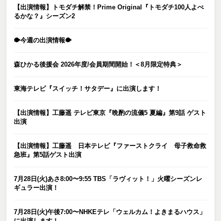
【出演情報】トモダチ解禁！Prime Original『トモダチ100人よべ
るかな？』シーズン2
🐡今週の出演情報🐡
森ひかる後援会 2026年度/会員期間開始！＜8月限定特典＞
東海テレビ『スイッチ！サタデー』に出演します！
【出演情報】工藤遥 テレビ東京『晩酌の流儀5 夏編』第9話 ゲスト
出演
【出演情報】工藤遥 日本テレビ『ファーストクライ 母子救命救
急班』第5話ゲスト出演
7月28日(火)あさ8:00〜9:55 TBS「ラヴィット！」火曜シーズンレ
ギュラー出演！
7月28日(火)午後7:00〜NHKEテレ「ウェルカム！よきまるハウス」
に出演します！