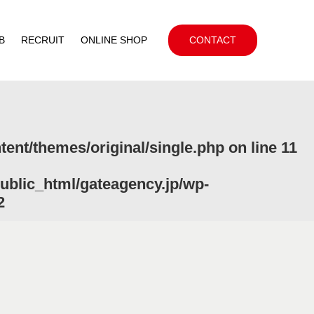
B
RECRUIT
ONLINE SHOP
CONTACT
ent/themes/original/single.php
on line
11
ublic_html/gateagency.jp/wp-
2