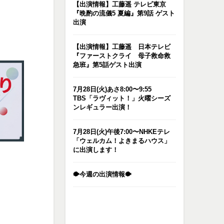
【出演情報】工藤遥 テレビ東京
『晩酌の流儀5 夏編』第9話 ゲスト
出演
【出演情報】工藤遥 日本テレビ
『ファーストクライ 母子救命救
急班』第5話ゲスト出演
7月28日(火)あさ8:00〜9:55
TBS「ラヴィット！」火曜シーズ
ンレギュラー出演！
7月28日(火)午後7:00〜NHKEテレ
「ウェルカム！よきまるハウス」
に出演します！
🐡今週の出演情報🐡