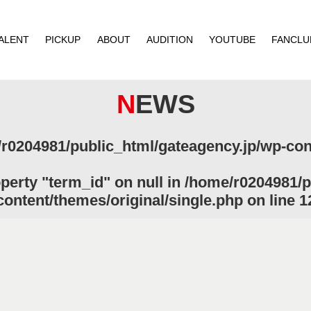
ALENT
PICKUP
ABOUT
AUDITION
YOUTUBE
FANCLU
NEWS
r0204981/public_html/gateagency.jp/wp-cont
operty "term_id" on null in
/home/r0204981/p
content/themes/original/single.php
on line
1