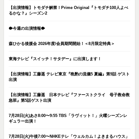
【出演情報】トモダチ解禁！Prime Original『トモダチ100人よべ
るかな？』シーズン2
🐡今週の出演情報🐡
森ひかる後援会 2026年度/会員期間開始！＜8月限定特典＞
東海テレビ『スイッチ！サタデー』に出演します！
【出演情報】工藤遥 テレビ東京『晩酌の流儀5 夏編』第9話 ゲスト
出演
【出演情報】工藤遥 日本テレビ『ファーストクライ 母子救命救
急班』第5話ゲスト出演
7月28日(火)あさ8:00〜9:55 TBS「ラヴィット！」火曜シーズンレ
ギュラー出演！
7月28日(火)午後7:00〜NHKEテレ「ウェルカム！よきまるハウス」