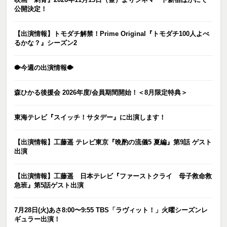
公開決定！
【出演情報】トモダチ解禁！Prime Original『トモダチ100人よべ
るかな？』シーズン2
🐡今週の出演情報🐡
森ひかる後援会 2026年度/会員期間開始！＜8月限定特典＞
東海テレビ『スイッチ！サタデー』に出演します！
【出演情報】工藤遥 テレビ東京『晩酌の流儀5 夏編』第9話 ゲスト
出演
【出演情報】工藤遥 日本テレビ『ファーストクライ 母子救命救
急班』第5話ゲスト出演
7月28日(火)あさ8:00〜9:55 TBS「ラヴィット！」火曜シーズンレ
ギュラー出演！