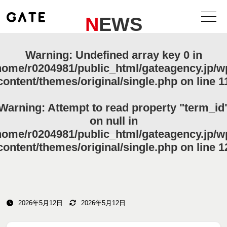
NEWS
Warning
: Undefined array key 0 in
home/r0204981/public_html/gateagency.jp/w
content/themes/original/single.php
on line
1
Warning
: Attempt to read property "term_id
on null in
home/r0204981/public_html/gateagency.jp/w
content/themes/original/single.php
on line
1
2026年5月12日
2026年5月12日