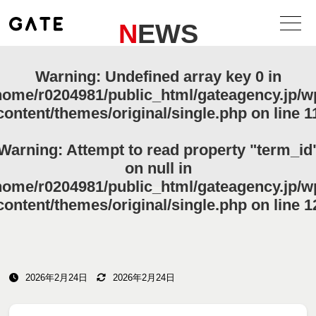
NEWS
Warning
: Undefined array key 0 in
home/r0204981/public_html/gateagency.jp/w
content/themes/original/single.php
on line
1
Warning
: Attempt to read property "term_id
on null in
home/r0204981/public_html/gateagency.jp/w
content/themes/original/single.php
on line
1
2026年2月24日
2026年2月24日