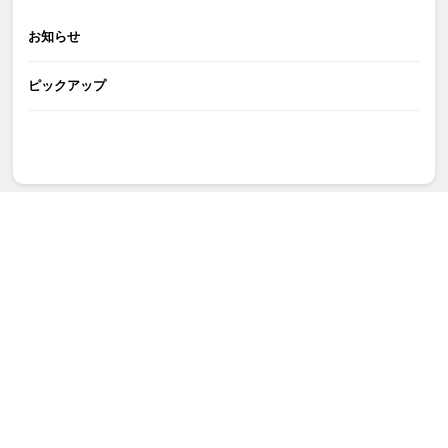
お知らせ
ピックアップ
GATE株式会社
>
お知らせ
>
【開催決定】ファンイベント「ざき〜む会」
>
ざき〜む会_告知 2