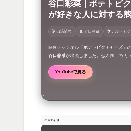
谷口彩菜｜ポテトピ
が好きな人に対する
🎬 出演情報
👤 谷口彩菜
🎥 ポテトピ
映像チャンネル
「ポテトピクチャーズ」
谷口彩菜
が出演しました。恋人同士の“リ
YouTubeで見る
“`
≪ 前の記事