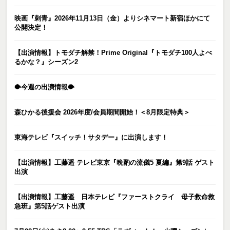
映画『刺青』2026年11月13日（金）よりシネマート新宿ほかにて
公開決定！
【出演情報】トモダチ解禁！Prime Original『トモダチ100人よべ
るかな？』シーズン2
🐡今週の出演情報🐡
森ひかる後援会 2026年度/会員期間開始！＜8月限定特典＞
東海テレビ『スイッチ！サタデー』に出演します！
【出演情報】工藤遥 テレビ東京『晩酌の流儀5 夏編』第9話 ゲスト
出演
【出演情報】工藤遥 日本テレビ『ファーストクライ 母子救命救
急班』第5話ゲスト出演