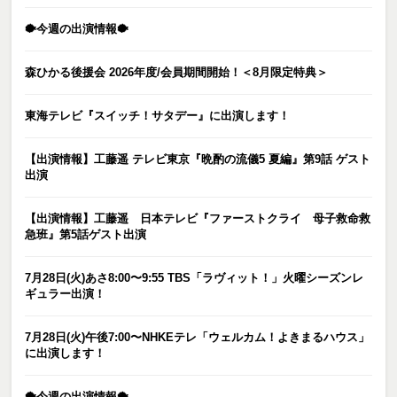
🐡今週の出演情報🐡
森ひかる後援会 2026年度/会員期間開始！＜8月限定特典＞
東海テレビ『スイッチ！サタデー』に出演します！
【出演情報】工藤遥 テレビ東京『晩酌の流儀5 夏編』第9話 ゲスト
出演
【出演情報】工藤遥 日本テレビ『ファーストクライ 母子救命救
急班』第5話ゲスト出演
7月28日(火)あさ8:00〜9:55 TBS「ラヴィット！」火曜シーズンレ
ギュラー出演！
7月28日(火)午後7:00〜NHKEテレ「ウェルカム！よきまるハウス」
に出演します！
🐡今週の出演情報🐡