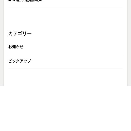
カテゴリー
お知らせ
ピックアップ
GATE株式会社
>
お知らせ
>
〜中島健太展『手紙』〜
>
Gux8m1gWAAAY5g8