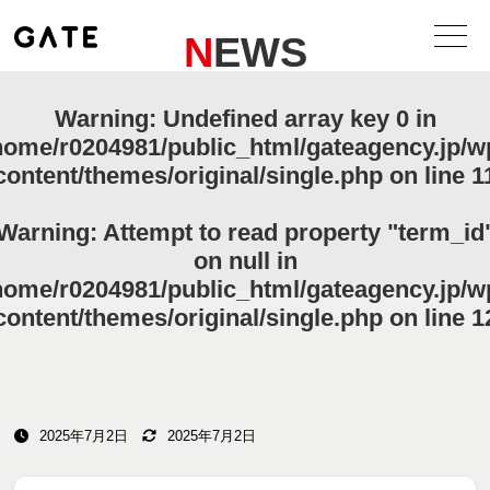
NEWS
Warning
: Undefined array key 0 in
home/r0204981/public_html/gateagency.jp/w
content/themes/original/single.php
on line
1
Warning
: Attempt to read property "term_id
on null in
home/r0204981/public_html/gateagency.jp/w
content/themes/original/single.php
on line
1
2025年7月2日
2025年7月2日