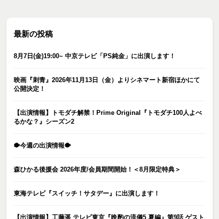
最新の投稿
8月7日(金)19:00~ 中京テレビ「PS純金」に出演します！
映画『刺青』2026年11月13日（金）よりシネマート新宿ほかにて
公開決定！
【出演情報】トモダチ解禁！Prime Original『トモダチ100人よべ
るかな？』シーズン2
🐡今週の出演情報🐡
森ひかる後援会 2026年度/会員期間開始！＜8月限定特典＞
東海テレビ『スイッチ！サタデー』に出演します！
【出演情報】工藤遥 テレビ東京『晩酌の流儀5 夏編』第9話 ゲスト