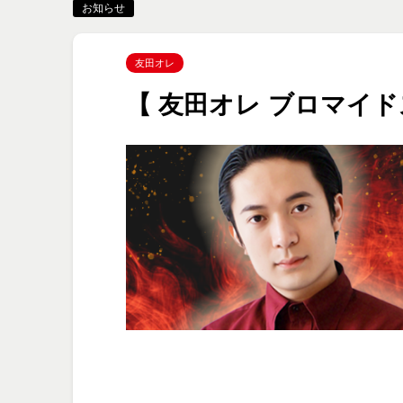
お知らせ
友田オレ
【 友田オレ ブロマイ